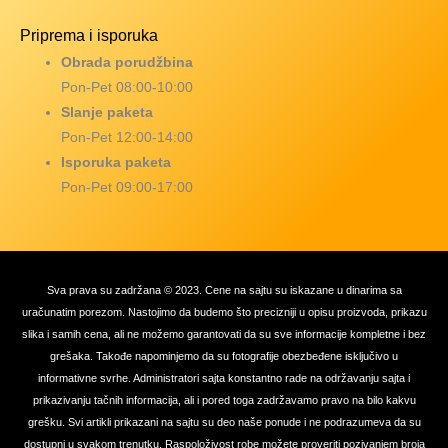
Priprema i isporuka
Obrada porudžbina
Pon-Pet 08:00-10:00
Slanje paketa
Pon-Pet 12:00-14:00
Isporuka paketa
Pon-Pet 09:00-17:00
Sva prava su zadržana © 2023. Cene na sajtu su iskazane u dinarima sa
uračunatim porezom. Nastojimo da budemo što precizniji u opisu proizvoda, prikazu
slika i samih cena, ali ne možemo garantovati da su sve informacije kompletne i bez
grešaka. Takođe napominjemo da su fotografije obezbeđene isključivo u
informativne svrhe. Administratori sajta konstantno rade na održavanju sajta i
prikazivanju tačnih informacija, ali i pored toga zadržavamo pravo na bilo kakvu
grešku. Svi artikli prikazani na sajtu su deo naše ponude i ne podrazumeva da su
dostupni u svakom trenutku. Raspoloživost robe možete proveriti pozivanjem broja