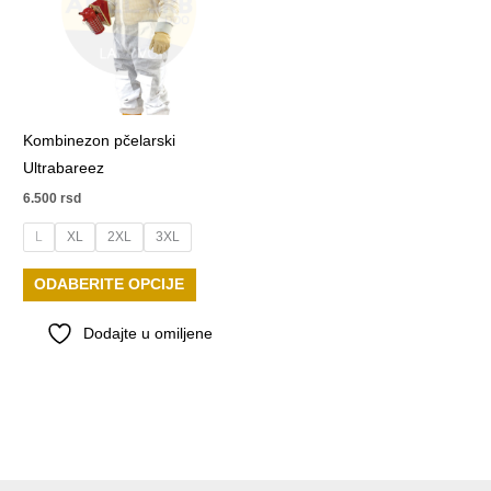
Kombinezon pčelarski
Ultrabareez
6.500
rsd
L
XL
2XL
3XL
Ovaj
ODABERITE OPCIJE
proizvod
ima
Dodajte u omiljene
više
varijanti.
Opcije
mogu
biti