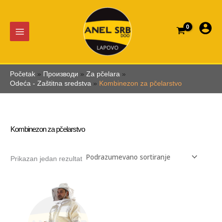
Pređi
na
sadržaj
Početak
Производи
Za pčelara
Odeća - Zaštitna sredstva
Kombinezon za pčelarstvo
Kombinezon za pčelarstvo
Prikazan jedan rezultat