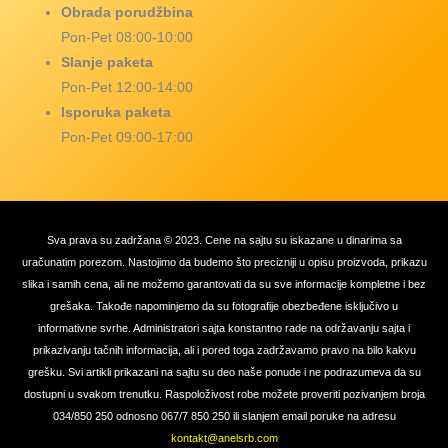
Obrada porudžbina
Pon-Pet 08:00-10:00
Slanje paketa
Pon-Pet 12:00-14:00
Isporuka paketa
Pon-Pet 09:00-17:00
Sva prava su zadržana © 2023. Cene na sajtu su iskazane u dinarima sa
uračunatim porezom. Nastojimo da budemo što precizniji u opisu proizvoda, prikazu
slika i samih cena, ali ne možemo garantovati da su sve informacije kompletne i bez
grešaka. Takođe napominjemo da su fotografije obezbeđene isključivo u
informativne svrhe. Administratori sajta konstantno rade na održavanju sajta i
prikazivanju tačnih informacija, ali i pored toga zadržavamo pravo na bilo kakvu
grešku. Svi artikli prikazani na sajtu su deo naše ponude i ne podrazumeva da su
dostupni u svakom trenutku. Raspoloživost robe možete proveriti pozivanjem broja
034/850 250 odnosno 067/7 850 250 ili slanjem email poruke na adresu
kontakt@anelsrb.com