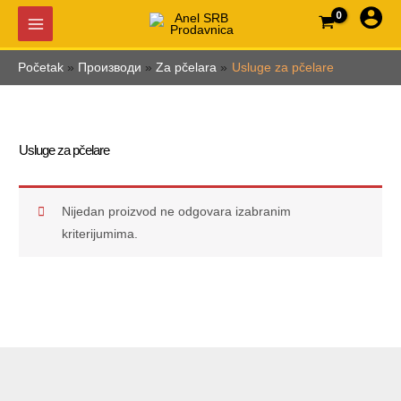
Pređi
na
sadržaj
Početak
Производи
Za pčelara
Usluge za pčelare
Usluge za pčelare
Nijedan proizvod ne odgovara izabranim
kriterijumima.