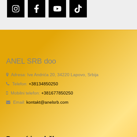
ANEL SRB doo
Adresa: Ive Andrića 20, 34220 Lapovo, Srbija
Telefon:
+38134850250
Mobilni telefon:
+381677850250
Email:
kontakt@anelsrb.com