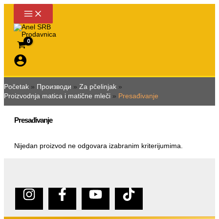
Pređi
na
sadržaj
Početak
Производи
Za pčelinjak
Proizvodnja matica i matične mleči
Presađivanje
Presađivanje
Nijedan proizvod ne odgovara izabranim kriterijumima.