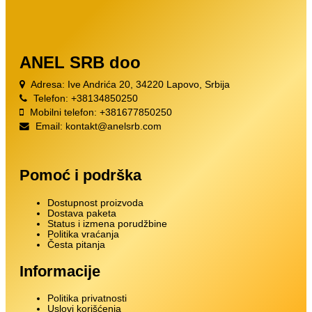
ANEL SRB doo
Adresa: Ive Andrića 20, 34220 Lapovo, Srbija
Telefon:
+38134850250
Mobilni telefon:
+381677850250
Email:
kontakt@anelsrb.com
Pomoć i podrška
Dostupnost proizvoda
Dostava paketa
Status i izmena porudžbine
Politika vraćanja
Česta pitanja
Informacije
Politika privatnosti
Uslovi korišćenja