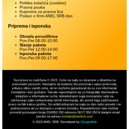
Politika kolačića (cookies)
Pravna pouka
Kupovina za pravna lica
Podaci o firmi ANEL SRB doo
Priprema i isporuka
Obrada porudžbina
Pon-Pet 08:00-10:00
Slanje paketa
Pon-Pet 12:00-14:00
Isporuka paketa
Pon-Pet 09:00-17:00
Sva prava su zadržana © 2023. Cene na sajtu su iskazane u dinarima sa
uračunatim porezom. Nastojimo da budemo što precizniji u opisu proizvoda,
prikazu slika i samih cena, ali ne možemo garantovati da su sve informacije
kompletne i bez grešaka. Takođe napominjemo da su fotografije obezbeđene
isključivo u informativne svrhe. Administratori sajta konstantno rade na
održavanju sajta i prikazivanju tačnih informacija, ali i pored toga zadržavamo
pravo na bilo kakvu grešku. Svi artikli prikazani na sajtu su deo naše ponude i ne
podrazumeva da su dostupni u svakom trenutku. Raspoloživost robe možete
proveriti pozivanjem broja 034/850 250 odnosno 067/7 850 250 ili slanjem email
poruke na adresu
kontakt@anelsrb.com
© 2023 ANEL SRB- Developed by
DesignWeb