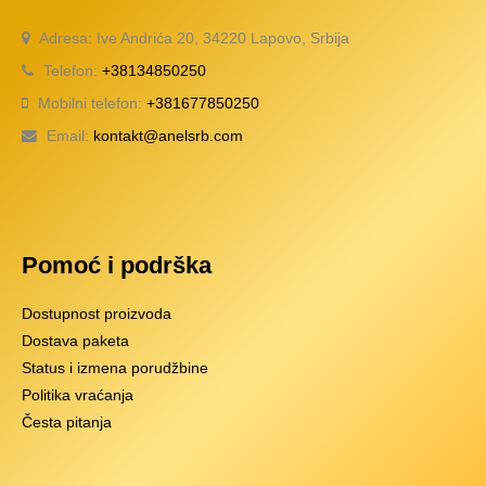
Adresa: Ive Andrića 20, 34220 Lapovo, Srbija
Telefon:
+38134850250
Mobilni telefon:
+381677850250
Email:
kontakt@anelsrb.com
Pomoć i podrška
Dostupnost proizvoda
Dostava paketa
Status i izmena porudžbine
Politika vraćanja
Česta pitanja