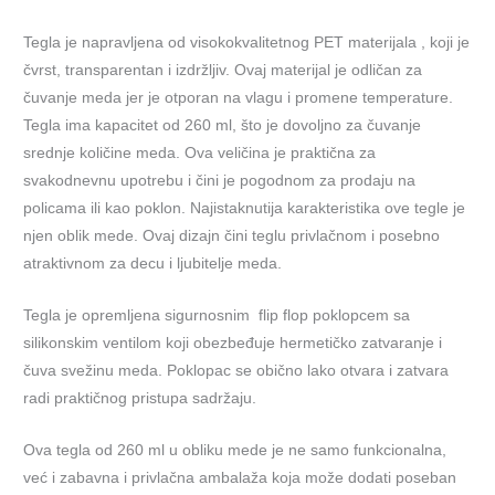
Tegla je napravljena od visokokvalitetnog PET materijala , koji je
čvrst, transparentan i izdržljiv. Ovaj materijal je odličan za
čuvanje meda jer je otporan na vlagu i promene temperature.
Tegla ima kapacitet od 260 ml, što je dovoljno za čuvanje
srednje količine meda. Ova veličina je praktična za
svakodnevnu upotrebu i čini je pogodnom za prodaju na
policama ili kao poklon. Najistaknutija karakteristika ove tegle je
njen oblik mede. Ovaj dizajn čini teglu privlačnom i posebno
atraktivnom za decu i ljubitelje meda.
Tegla je opremljena sigurnosnim flip flop poklopcem sa
silikonskim ventilom koji obezbeđuje hermetičko zatvaranje i
čuva svežinu meda. Poklopac se obično lako otvara i zatvara
radi praktičnog pristupa sadržaju.
Ova tegla od 260 ml u obliku mede je ne samo funkcionalna,
već i zabavna i privlačna ambalaža koja može dodati poseban