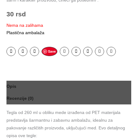
šarm i karakter proizvodu, čineći ga posebnim .
30
rsd
Nema na zalihama
Plastična ambalaža
Save
Opis
Recenzije (0)
Tegla od 260 ml u obliku mede izrađena od PET materijala
predstavlja šarmantnu i zabavnu ambalažu, idealnu za
pakovanje različitih proizvoda, uključujući med. Evo detaljnog
opisa ove tegle: