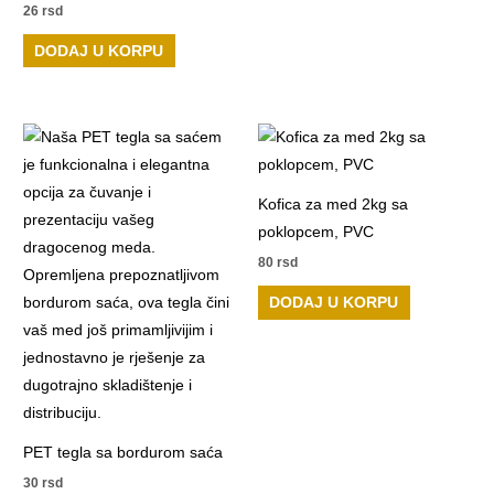
26
rsd
DODAJ U KORPU
Kofica za med 2kg sa
poklopcem, PVC
80
rsd
DODAJ U KORPU
PET tegla sa bordurom saća
30
rsd