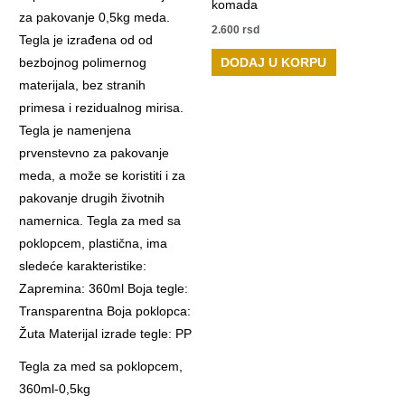
komada
2.600
rsd
DODAJ U KORPU
Tegla za med sa poklopcem,
360ml-0,5kg