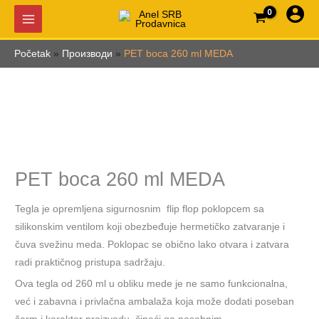
Pređi
na
sadržaj
Početak
Производи
PET boca 260 ml MEDA
PET boca 260 ml MEDA
Tegla je opremljena sigurnosnim flip flop poklopcem sa
silikonskim ventilom koji obezbeđuje hermetičko zatvaranje i
čuva svežinu meda. Poklopac se obično lako otvara i zatvara
radi praktičnog pristupa sadržaju.
Ova tegla od 260 ml u obliku mede je ne samo funkcionalna,
već i zabavna i privlačna ambalaža koja može dodati poseban