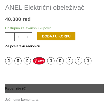
ANEL Električni obeleživač
40.000
rsd
Dostupno za avansnu kupovinu
ANEL
DODAJ U KORPU
-
+
Električni
Za pčelarsku radionicu
obeleživač
količina
Save
Recenzije (0)
Još nema komentara.