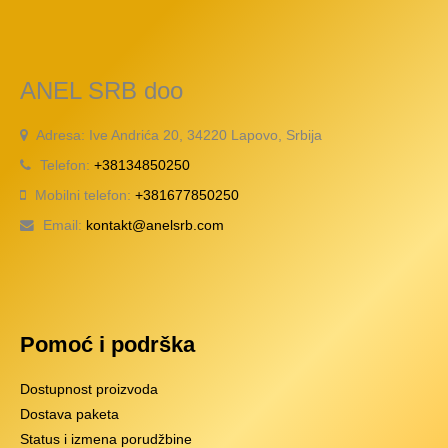
ANEL SRB doo
Adresa: Ive Andrića 20, 34220 Lapovo, Srbija
Telefon:
+38134850250
Mobilni telefon:
+381677850250
Email:
kontakt@anelsrb.com
Pomoć i podrška
Dostupnost proizvoda
Dostava paketa
Status i izmena porudžbine