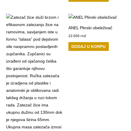
ANEL Plinski obeleživač
22.000
rsd
DODAJ U KORPU