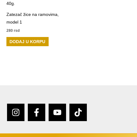
Zatezač žice na ramovima,
model 1
280
rsd
DODAJ U KORPU